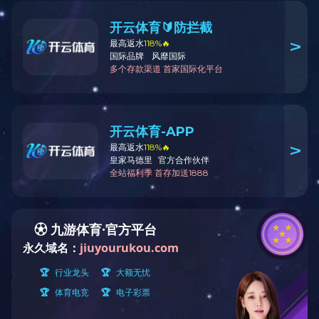
江西导视牌厂
南昌导视牌厂家
南昌导视牌
江西导视牌
江西导视牌制作
江西导视牌制作