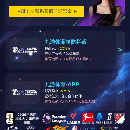
江西导视牌制作
江西导视牌制作
南昌导视牌制作
南昌导视牌