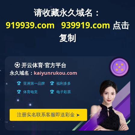
产品分类
点击查看分类
PRODUCT
当前位置：
网站首页
>
产品展示
>
标识、导视牌系列
>
导视牌