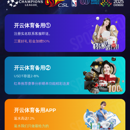
导视牌
江西导视牌
江西导视牌制作
南昌导视牌制作