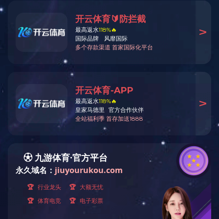
三部：3118969745
公司微信号：18279196409
联系地址：南昌市青山湖区昌东工业区义坊井坊张村175号