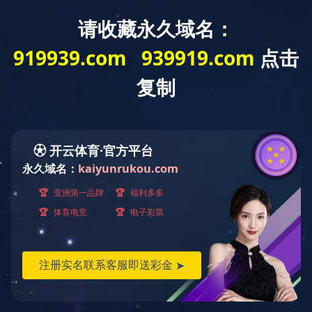
当前位置：
网站首页
>
安博（中国）
安博（中国）
Contactus
安博官方网页版
统一服务热线：400-668-0791
联系电话：0791-86391589
张先生18907919288
13979192302
公 司 QQ：一部：1327896769
二部：1378865543