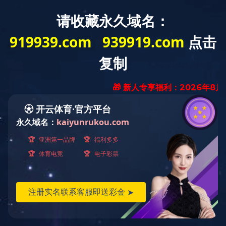
当前位置：
网站首页
>
关于我们
关于我们
Gywm
安博官方网页版成立于1998年（原名南昌安博官方网页版广
告），由业务部、策划设计部、生产制作部、安装工程部、售后服
务部等部门组成。本司拥有喷绘厂、字牌厂、标识厂、大规模的工
程施工团队。我们拥有优良的广告服务体系，我们的宗旨是：顾客
是我们的上帝，客户的需要是我们的动力，质量是我们的生命，客
户的满意是我们的追求。
安博官方网页版是以“勤奋、创新、严谨、责任、共赢”为经营理